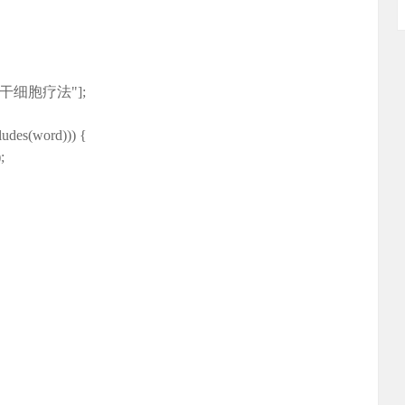
方","干细胞疗法"];
ludes(word))) {
;