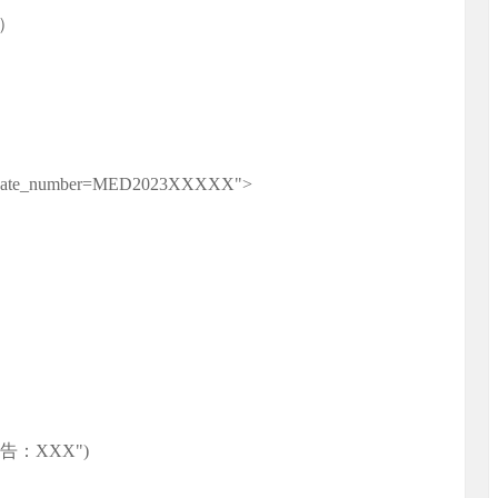
）
rtificate_number=MED2023XXXXX">
诊断报告：XXX")