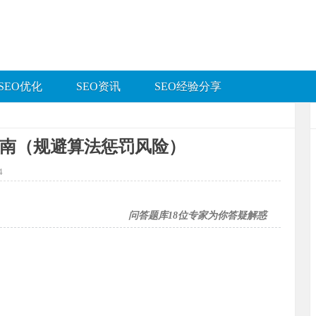
SEO优化
SEO资讯
SEO经验分享
指南（规避算法惩罚风险）
4
问答题库
18
位专家为你答疑解惑