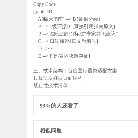
Copy Code
graph TD
A[临床指南] --> B{证据分级}
B -->|1级证据| C[直接引用指南原文]
B -->|2级证据| D[标注"专家共识建议"]
C --> E[添加PMID文献编号]
D --> E
E --> F[部署区块链存证]
三、技术架构：百度医疗垂类适配方案
1. 算法友好型页面结构
禁止性技术清单‌：
99%的人还看了
相似问题