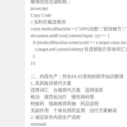
敏感信息过滤机制‌：
javascript
Copy Code
// 实时拦截违禁词
const medicalBlacklist = ["100%治愈","祖传秘
document.addEventListener('input', (e) => {
if (medicalBlacklist.some(word => e.target.value.inc
e.target.setCustomValidity('含违禁医疗宣传词汇')
}
});
二、内容生产：符合EEAT原则的医学知识图谱
1. 高风险词替代方案
违禁词汇 合规替代方案 适用场景
根治 规范化治疗 慢性病科普
特效药 指南推荐药物 药品说明
无副作用 个体化用药监测 治疗方案解读
2. 循证医学内容生产流程
mermaid