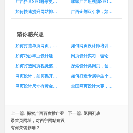
广西抖音SEO哪家更适合新手？
哪家广西短视频SEO口碑公司能助襄阳企业抖音品牌起飞？
如何快速提升网站排名，广西推广网站方案有妙招？
广西企划双引擎，如何助品牌腾飞一跃？
猜你感兴趣
如何打造单页网页，让高效简洁的视觉体验更上一层楼？
如何网页设计师培训机构，找到优质教育选择指南？
如何巧妙毕业设计题目，让网页设计选题更具创意与深度？
网页设计实习，理论与实践融合之旅，你准备好了吗？
如何打造网页视觉盛宴，解锁独门设计秘籍？
探索设计类网页，创意无限视觉盛宴，你准备好了吗？
网页设计，如何揭开数字视觉艺术的神秘面纱？
如何打造专属学生个性化学习空间网页模板？
网页设计尺寸有黄金比例吗？最佳布局与视觉美学！
全国网页设计大赛，创意与技术碰撞，如何演绎无限魅力风采？
上一篇:
下一篇:
探索广西百度推广登
返回列表
录首页网址，对西宁网站建设
有何关键影响？