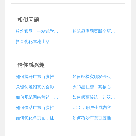
相似问题
粉笔官网，一站式学习平台，如何助力考生梦想起航？
粉笔题库网页版全新上线，随时随地高效备考，你准备好了吗？
抖音优化本地生活：粉笔科技与抖音生活服务即时运力服务商抖音 三个农村大妈跳舞抖音号
猜你感兴趣
如何揭开广东百度推广客服的专业服务奥秘？厦门网站推广赚钱有妙招吗？
如何轻松实现双卡双待，手机网络优化攻略大？
关键词堆砌真的会影响用户体验吗？
火13星仁德，其核心优势，谁主沉浮？
如何规范网络营销，避免广东百度推广事件重演？山东网站推广有何高招？
如何颠覆传统，让双日核心关键词收费模式焕然一新？
如何借助广东百度推广，助力天津网站建设公司数字化营销飞跃？
UGC，用户生成内容，为何成为内容之海的武器？
如何优化单页面，让网站推广更赚钱，提升用户体验？
如何巧妙广东百度推广策略，让店铺营销推广内容更吸引人？