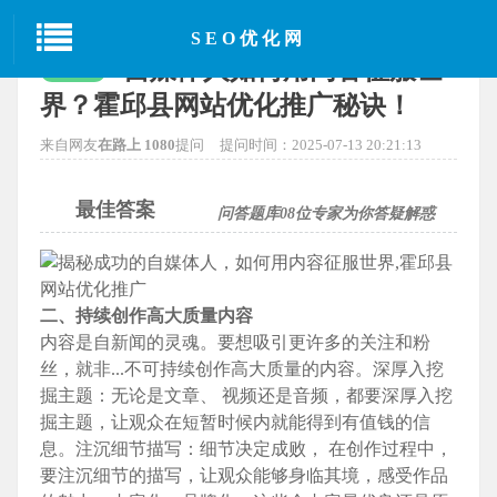
当前位置：
首页
>
SEO经验分享
> 正文
SEO优化网
自媒体人如何用内容征服世
已解决
界？霍邱县网站优化推广秘诀！
来自网友
在路上 1080
提问
提问时间：2025-07-13 20:21:13
最佳答案
问答题库
08
位专家为你答疑解惑
二、持续创作高大质量内容
内容是自新闻的灵魂。要想吸引更许多的关注和粉
丝，就非...不可持续创作高大质量的内容。深厚入挖
掘主题：无论是文章、 视频还是音频，都要深厚入挖
掘主题，让观众在短暂时候内就能得到有值钱的信
息。注沉细节描写：细节决定成败， 在创作过程中，
要注沉细节的描写，让观众能够身临其境，感受作品