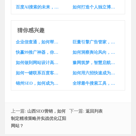
百度AI搜索的未来，是否会构建起自己的全网内容矩阵呢？
如何打造个人独立博客，轻松宣传和推销自己的品牌？
猜你感兴趣
企业信查通，如何帮你轻松掌握企业信息？
巨量引擎广告管家，如何助你高效投放？
快赢99推广神器，你用了吗？
如何洞察舆论风向，精准解读趋势的？
如何做到网站设计高效定制，价格透明？
豫网筑梦，智慧启航，谁在引领未来之航？
如何一键联系百度客服，快速解答疑问？
如何用六招快速成为方言终结者？
锦州SEO，如何成为高效推广的神秘利器？
全球最牛搜索工具，你找到了吗？
上一篇:
下一篇:
山西SEO营销，如何
返回列表
制定精准策略并实战优化辽阳
网站？