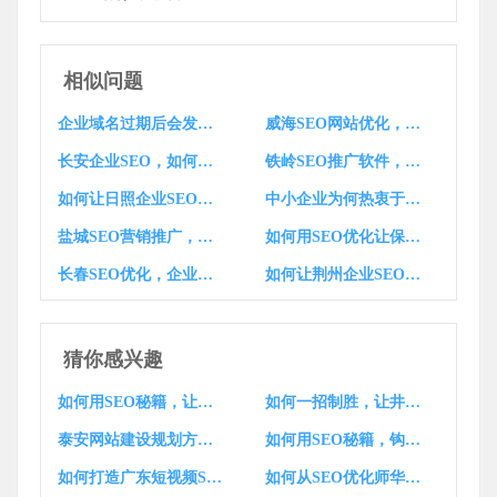
相似问题
企业域名过期后会发生什么？这其中的风险你了解多少？
威海SEO网站优化，如何成为企业腾飞的翅膀？广东SEO工具价格是多少？
长安企业SEO，如何借数字时代东风，打造品牌崛起新篇章？
铁岭SEO推广软件，如何助您的企业一飞冲天？
如何让日照企业SEO高飞，成为搜索引擎中的明星？
中小企业为何热衷于将SEO外包？温州SEO人才稀缺之谜？
盐城SEO营销推广，如何成为企业品牌成长的武器？
如何用SEO优化让保定企业在线更瞩目，提升品牌影响力？铁岭加盟热线是？
长春SEO优化，企业腾飞的武器？山东营销推广如何策划？
如何让荆州企业SEO，让你的品牌在搜索引擎中一鸣惊人？
猜你感兴趣
如何用SEO秘籍，让汕头短视频一夜爆红全网？
如何一招制胜，让井冈山网站SEO排名飙升？
泰安网站建设规划方案，有哪些优化亮点？
如何用SEO秘籍，钩住品牌影响力，提升廊坊网站排名？
如何打造广东短视频SEO优化爆款，哪家网站建站公司更胜一筹？
如何从SEO优化师华丽转身，成为自媒体营销高手？