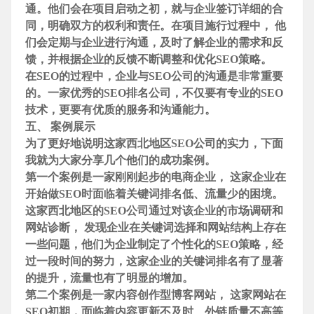
通。他们会在项目启动之初，就与
企业签订详细的合
同，明确双方的权利和责任。在项目施行过程中， 他
们会定期与
企业进行沟通，及时了解
企业的需求和反
馈，并根据
企业的反馈不断调整和优化SEO策略。
在SEO的过程中，
企业与SEO公司的沟通是非常重要
的。一家优秀的SEO排名公司，不仅要有专业的SEO
技术，更要有优质的服务和沟通能力。
五、 案例展示
为了更好地说明这家西北地区SEO公司的实力，下面
我就为大家分享几个他们的成功案例。
第一个案例是一家刚刚起步的电商
企业， 这家
企业在
开始做SEO时面临着
关键词排名低、流量少的困境。
这家西北地区的SEO公司通过对该
企业的市场调研和
网站诊断， 发现
企业在
关键词选择和网站结构上存在
一些问题，他们为
企业制定了个性化的SEO策略，经
过一段时间的努力，这家
企业的
关键词排名有了显著
的提升，流量也有了明显的增加。
第二个案例是一家内容创作型博客网站， 这家网站在
SEO初期，面临着内容更新不及时、外链质量不高等