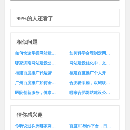
99%的人还看了
相似问题
如何快速掌握网站建设与维护，需要学习哪些编程语言？哪家品牌网站建设更实惠？
如何科学合理制定网站建设方案，让营销推广如云速捷般掌握？
哪家济南网站建设公司2011年被评为知名，荔湾区有哪家？
网站建设优化中，文章质量是决定成败的杀手锏，不是吗？
福建百度推广代运营，如何助您成都网站建设实现营销新突破？
福建百度推广个人开户流程，酒店网站建设如何完善？
广州百度推广如何全面解析与实战操作？芙蓉区网站建设攻略来了！？
合肥爱采购，双城联动，商机无限？江苏集团网站建设，如何打造新高峰？
医院创新服务，健康守护，你好奇坪地网站建设价格多少吗？
哪家合肥网站建设公司口碑好？推荐哪家？
猜你感兴趣
你听说过株洲哪家网站建设公司运营知乎机构号吗？
百度H5制作平台，日语营销推广怎么表达更吸引人呢？