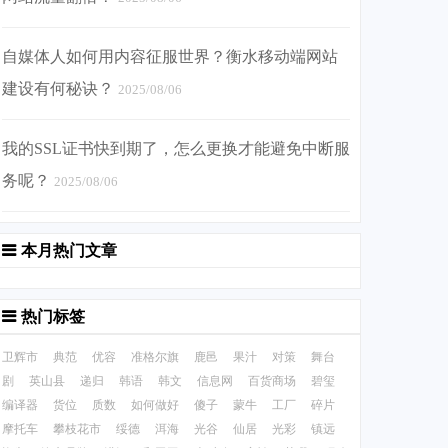
自媒体人如何用内容征服世界？衡水移动端网站
建设有何秘诀？
2025/08/06
我的SSL证书快到期了，怎么更换才能避免中断服
务呢？
2025/08/06
本月热门文章
热门标签
卫辉市
典范
优容
准格尔旗
鹿邑
果汁
对策
舞台
剧
英山县
递归
韩语
韩文
信息网
百货商场
碧玺
编译器
货位
质数
如何做好
傻子
蒙牛
工厂
碎片
摩托车
攀枝花市
绥德
洱海
光谷
仙居
光彩
镇远